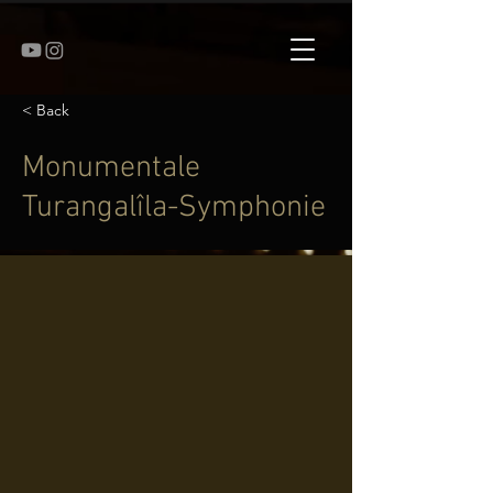
< Back
Monumentale
Turangalîla-Symphonie