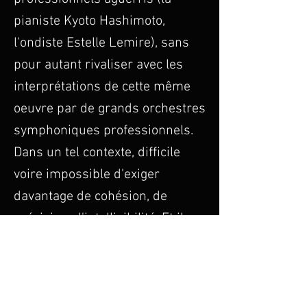
pianiste Kyoto Hashimoto,
l'ondiste Estelle Lemire), sans
pour autant rivaliser avec les
interprétations de cette même
oeuvre par de grands orchestres
symphoniques professionnels.
Dans un tel contexte, difficile
voire impossible d'exiger
davantage de cohésion, de
précision, d'intelligibilité. Et il y a
lieu de s'en réjouir. (...)
(...) Quant à l'interprétation de l'Orchestre 
symphonique de McGill sous la direction 
d'Alexis Hauser, on ne peut qu'applaudir. Une 